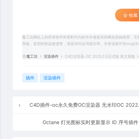
收藏 (
魔工坊网站上的所有软件和资料均为软件作者提供和网友投稿推荐，互
用途。若您的权益被侵害，请提供作品书面证明，并发送邮件至mogf3d@
魔工坊
渲染插件
C4D渲染器-OC 2025.2.0正式版 英文原版
插件
渲染插件
C4D插件-oc永久免费OC渲染器 无水印OC 2022.1 中文汉化 支持C4D 21/23/25/26/20
Octane 灯光图标实时更新显示 ID 序号插件