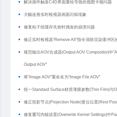
解决插件触发C4D界面重绘导致的视图卡顿问题
大幅改善实时检视器画面闪烁现象
修复粒子组缓存失效时偶发的崩溃问题
修正实时检视器”Remove All”指令清除渲染缓冲
规范输出AOV合成器(Output AOV Compositor)中”Add 
Output AOV”
将”Image AOV”重命名为”Image File AOV”
统一Standard Surface材质薄膜参数(Thin Film
修正投影节点(Projection Node)复位位置(Rest 
修复覆写内核设置(Overwrite Kernel Settings)中Pa