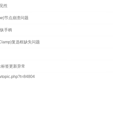
可见性
ume)节点崩溃问题
的操纵手柄
位(Clamp)复选框缺失问题
的对象标签更新异常
topic.php?t=84804