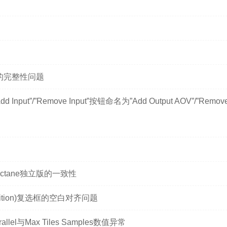
区的完整性问题
Input”/”Remove Input”按钮命名为”Add Output AOV”/”Remov
)与Octane独立版的一致性
Position)复选框的空白对齐问题
rallel与Max Tiles Samples数值异常