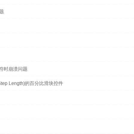
问题
n运算符时崩溃问题
Step Length)的百分比滑块控件