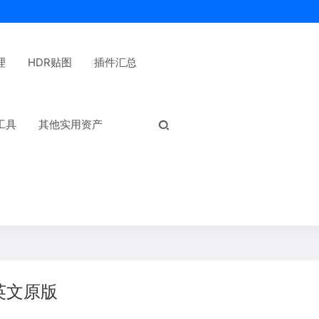
理
HDR贴图
插件汇总
热门标签：
工具
其他实用资产
 英文原版