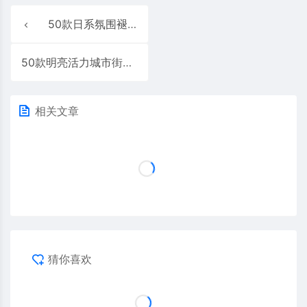
50款日系氛围褪色电影哑光胶片旅拍LR调色预设LUT视频调色素材
50款明亮活力城市街道电影航拍景观LR调色预设LUT视频调色素材
相关文章
猜你喜欢