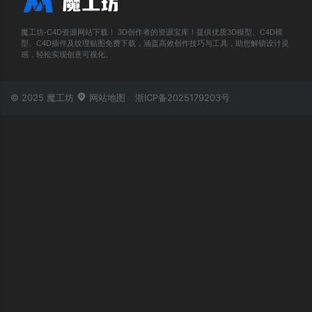
魔工坊-C4D资源网站下载！ 3D创作者的资源宝库！提供优质3D模型、C4D模
型、C4D插件及纹理贴图免费下载，涵盖高效创作技巧与工具，助您解锁设计灵
感，轻松实现创意可视化。
© 2025 魔工坊
网站地图
浙ICP备2025179203号
账号登录
忘记密码？