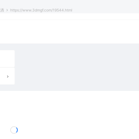
花洒
https://www.3dmgf.com/19544.html