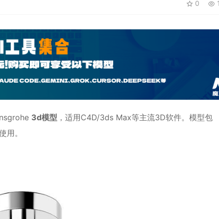
0
1
ansgrohe
3d模型
，适用
C4D
/3ds Max等主流3D软件。模型包
辑使用。