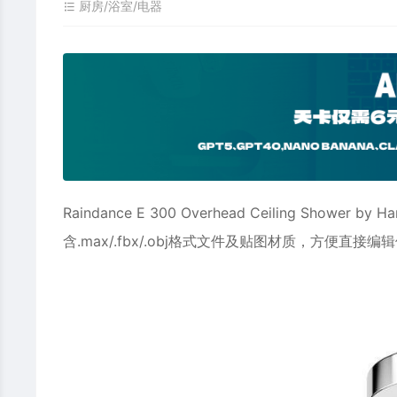
厨房/浴室/电器
Raindance E 300 Overhead Ceiling Shower by H
含.max/.fbx/.obj格式文件及贴图材质，方便直接编