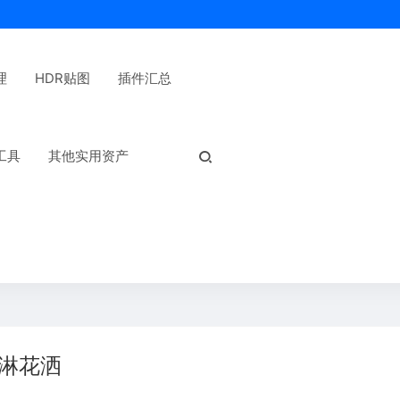
理
HDR贴图
插件汇总
热门标签：
工具
其他实用资产
顶雨淋花洒