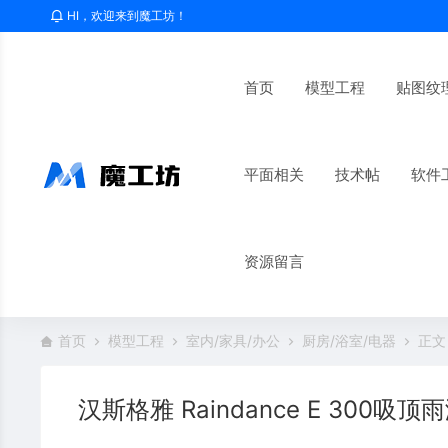
HI，欢迎来到魔工坊！
首页
模型工程
贴图纹
平面相关
技术帖
软件
资源留言
首页
模型工程
室内/家具/办公
厨房/浴室/电器
正文
汉斯格雅 Raindance E 300吸