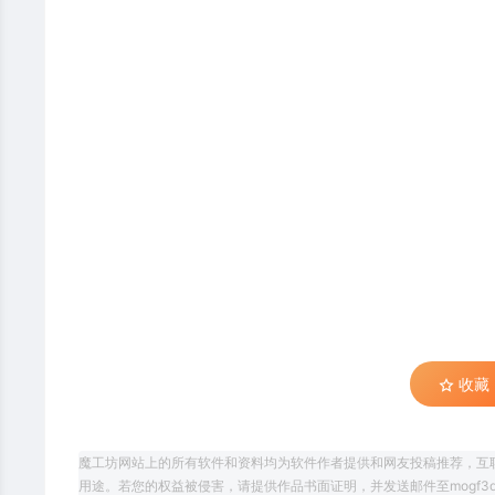
收藏 (
魔工坊网站上的所有软件和资料均为软件作者提供和网友投稿推荐，互
用途。若您的权益被侵害，请提供作品书面证明，并发送邮件至mogf3d@