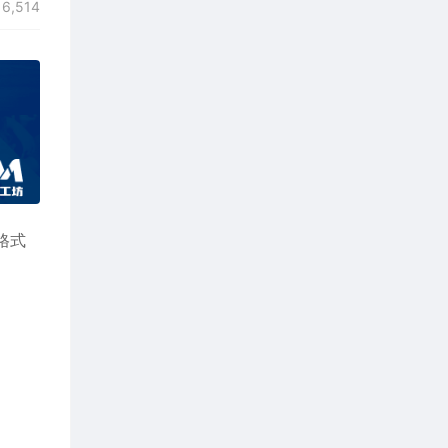
6,514
j格式