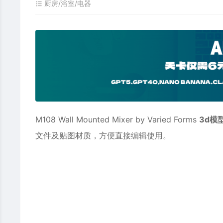
厨房/浴室/电器
M108 Wall Mounted Mixer by Varied Forms
3d模
文件及贴图材质，方便直接编辑使用。