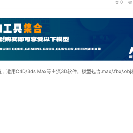
0
型
，适用
C4D
/3ds Max等主流3D软件。模型包含.max/.fbx/.ob