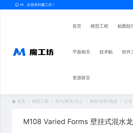
HI，欢迎来到魔工坊！
首页
模型工程
贴图纹
平面相关
技术帖
软件
资源留言
首页
模型工程
室内/家具/办公
厨房/浴室/电器
正文
M108 Varied Forms 壁挂式混水