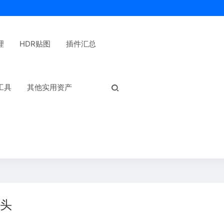
理
HDR贴图
插件汇总
热门标签：
工具
其他实用资产
龙头