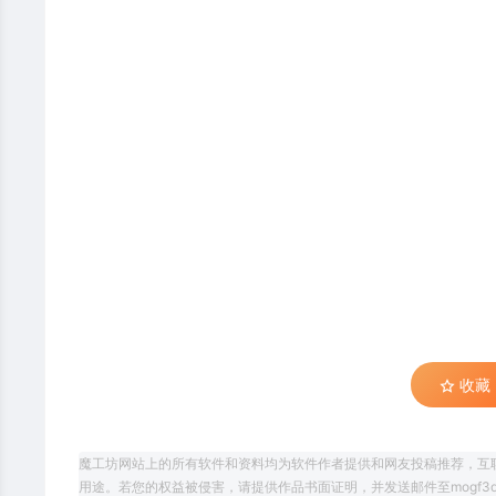
收藏 (
魔工坊网站上的所有软件和资料均为软件作者提供和网友投稿推荐，互
用途。若您的权益被侵害，请提供作品书面证明，并发送邮件至mogf3d@