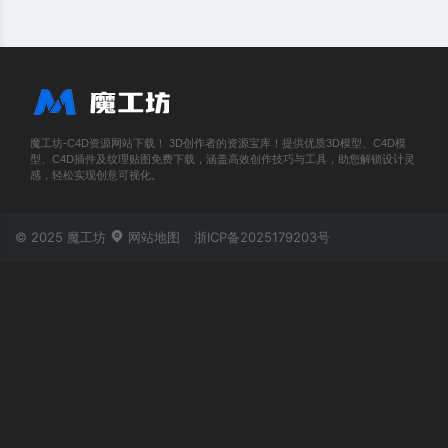
魔工坊-C4D资源网站下载！ 3D创作者的资源宝库！提供优质3D模型、C4D模
型、C4D插件及纹理贴图免费下载，涵盖高效创作技巧与工具，助您解锁设计灵
感，轻松实现创意可视化。
© 2025 魔工坊
网站地图
浙ICP备2025179203号
账号登录