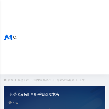
搜索全站
热门标签：
首页
模型工程
室内/家具/办公
厨房/浴室/电器
正文
劳芬 Kartell 单把手妇洗器龙头
7,752