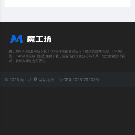
魔工坊-C4D资源网站下载！ 3D创作者的资源宝库！提供优质3D模型、C4D模
型、C4D插件及纹理贴图免费下载，涵盖高效创作技巧与工具，助您解锁设计灵
感，轻松实现创意可视化。
© 2025 魔工坊
网站地图
浙ICP备2025179203号
账号登录