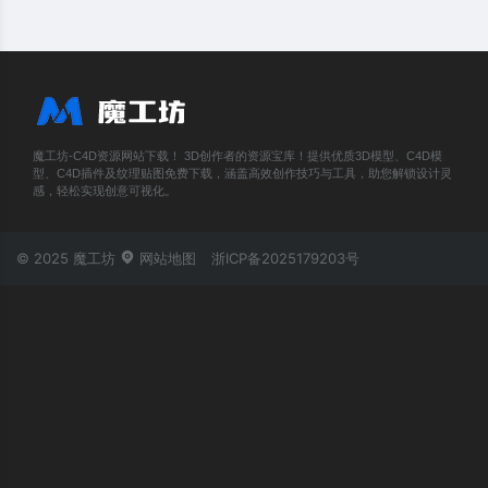
魔工坊-C4D资源网站下载！ 3D创作者的资源宝库！提供优质3D模型、C4D模
型、C4D插件及纹理贴图免费下载，涵盖高效创作技巧与工具，助您解锁设计灵
感，轻松实现创意可视化。
© 2025 魔工坊
网站地图
浙ICP备2025179203号
账号登录