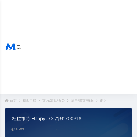
搜索全站
热门标签：
首页
模型工程
室内/家具/办公
厨房/浴室/电器
正文
杜拉维特 Happy D.2 浴缸 700318
8,703