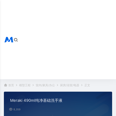
搜索全站
热门标签：
首页
模型工程
室内/家具/办公
厨房/浴室/电器
正文
Meraki 490ml纯净基础洗手液
8,359