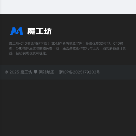
魔工坊-C4D资源网站下载！ 3D创作者的资源宝库！提供优质3D模型、C4D模
型、C4D插件及纹理贴图免费下载，涵盖高效创作技巧与工具，助您解锁设计灵
感，轻松实现创意可视化。
© 2025 魔工坊
网站地图
浙ICP备2025179203号
账号登录