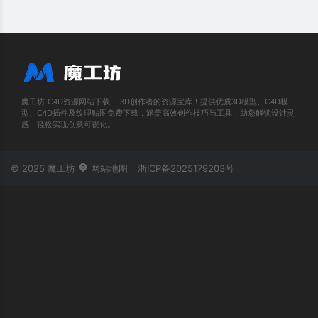
魔工坊-C4D资源网站下载！ 3D创作者的资源宝库！提供优质3D模型、C4D模
型、C4D插件及纹理贴图免费下载，涵盖高效创作技巧与工具，助您解锁设计灵
感，轻松实现创意可视化。
© 2025 魔工坊
网站地图
浙ICP备2025179203号
账号登录