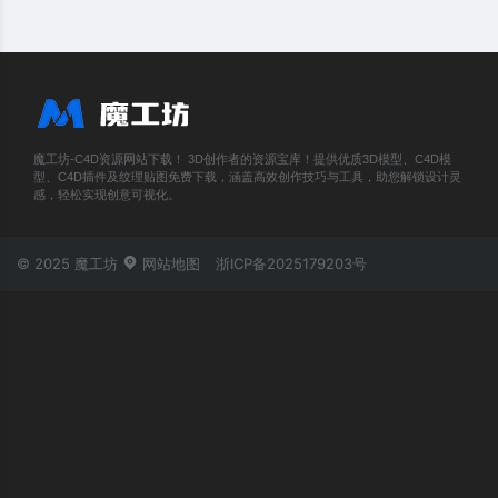
魔工坊-C4D资源网站下载！ 3D创作者的资源宝库！提供优质3D模型、C4D模
型、C4D插件及纹理贴图免费下载，涵盖高效创作技巧与工具，助您解锁设计灵
感，轻松实现创意可视化。
© 2025 魔工坊
网站地图
浙ICP备2025179203号
账号登录