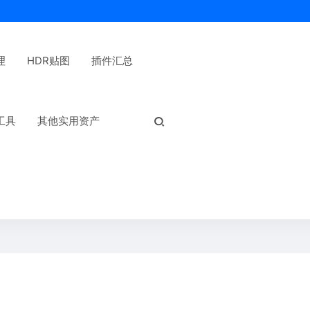
理
HDR贴图
插件汇总
热门标签：
工具
其他实用资产