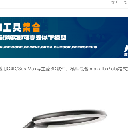
0
适用
C4D
/3ds Max等主流3D软件。模型包含.max/.fbx/.obj格