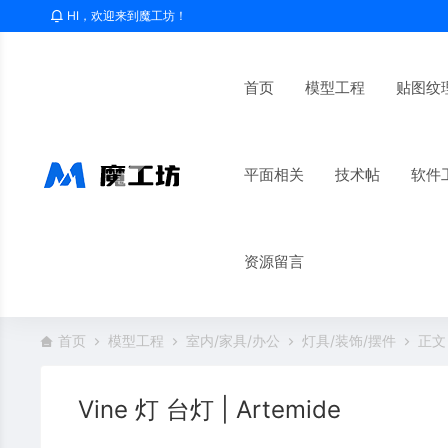
HI，欢迎来到魔工坊！
首页
模型工程
贴图纹
平面相关
技术帖
软件
资源留言
首页
模型工程
室内/家具/办公
灯具/装饰/摆件
正文
Vine 灯 台灯 | Artemide