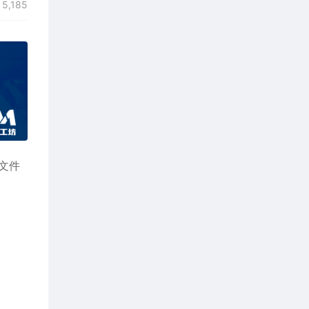
5,185
式文件