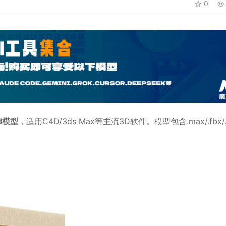
0
d模型
，适用
C4D
/3ds Max等主流3D软件。模型包含.max/.fbx/.