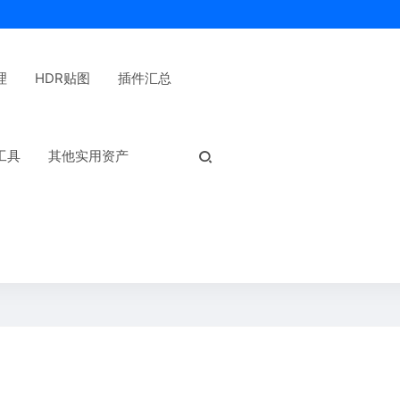
理
HDR贴图
插件汇总
热门标签：
工具
其他实用资产