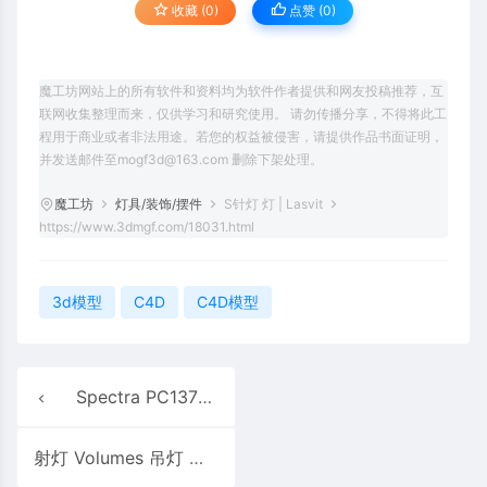
收藏 (0)
点赞 (
0
)
魔工坊网站上的所有软件和资料均为软件作者提供和网友投稿推荐，互
联网收集整理而来，仅供学习和研究使用。 请勿传播分享，不得将此工
程用于商业或者非法用途。若您的权益被侵害，请提供作品书面证明，
并发送邮件至mogf3d@163.com 删除下架处理。
魔工坊
灯具/装饰/摆件
S针灯 灯 | Lasvit
https://www.3dmgf.com/18031.html
3d模型
C4D
C4D模型
Spectra PC1372 台灯 | Brokis
射灯 Volumes 吊灯 组合 A | ANDlight