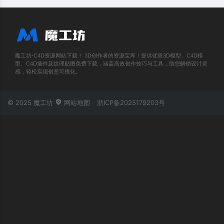
魔工坊-C4D资源网站下载！ 3D创作者的资源宝库！提供优质3D模型、C4D模
型、C4D插件及纹理贴图免费下载，涵盖高效创作技巧与工具，助您解锁设计灵
感，轻松实现创意可视化。
© 2025 魔工坊
网站地图
浙ICP备2025179203号
账号登录