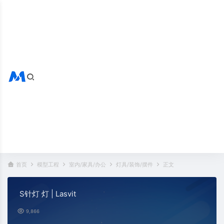
搜索全站
热门标签：
首页
模型工程
室内/家具/办公
灯具/装饰/摆件
正文
S针灯 灯 | Lasvit
9,866