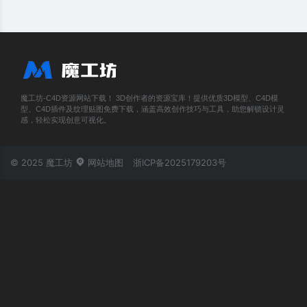
魔工坊-C4D资源网站下载！ 3D创作者的资源宝库！提供优质3D模型、C4D模
型、C4D插件及纹理贴图免费下载，涵盖高效创作技巧与工具，助您解锁设计灵
感，轻松实现创意可视化。
© 2025 魔工坊
网站地图
浙ICP备2025179203号
账号登录