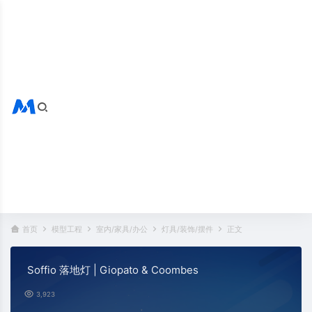
搜索全站
热门标签：
首页
模型工程
室内/家具/办公
灯具/装饰/摆件
正文
Soffio 落地灯 | Giopato & Coombes
3,923