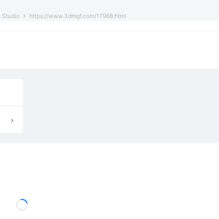
 Studio
https://www.3dmgf.com/17968.html