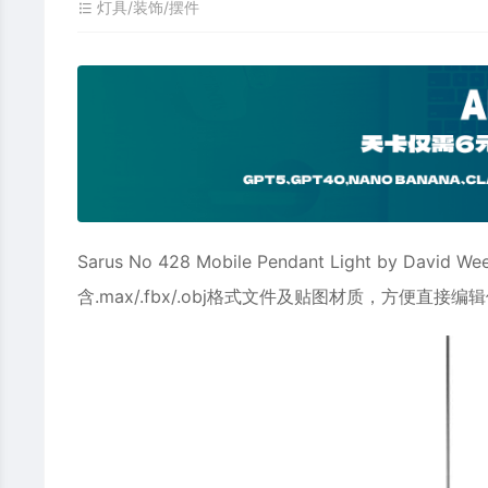
灯具/装饰/摆件
Sarus No 428 Mobile Pendant Light by David Wee
含.max/.fbx/.obj格式文件及贴图材质，方便直接编