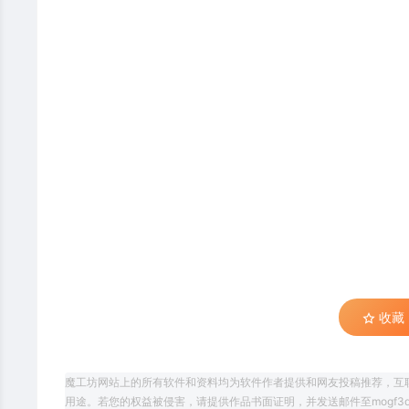
收藏 (
魔工坊网站上的所有软件和资料均为软件作者提供和网友投稿推荐，互
用途。若您的权益被侵害，请提供作品书面证明，并发送邮件至mogf3d@