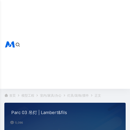
搜索全站
热门标签：
首页
模型工程
室内/家具/办公
灯具/装饰/摆件
正文
Parc 03 吊灯 | Lambert&fils
5,096