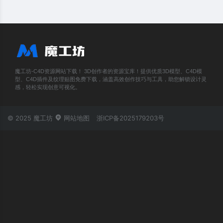
魔工坊-C4D资源网站下载！ 3D创作者的资源宝库！提供优质3D模型、C4D模
型、C4D插件及纹理贴图免费下载，涵盖高效创作技巧与工具，助您解锁设计灵
感，轻松实现创意可视化。
© 2025 魔工坊
网站地图
浙ICP备2025179203号
账号登录