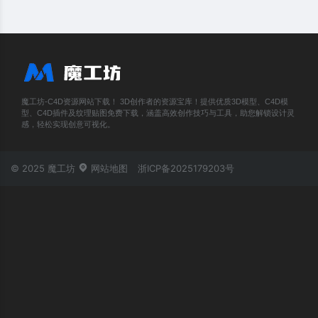
魔工坊-C4D资源网站下载！ 3D创作者的资源宝库！提供优质3D模型、C4D模
型、C4D插件及纹理贴图免费下载，涵盖高效创作技巧与工具，助您解锁设计灵
感，轻松实现创意可视化。
© 2025 魔工坊
网站地图
浙ICP备2025179203号
账号登录