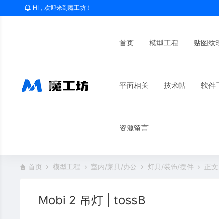
HI，欢迎来到魔工坊！
首页
模型工程
贴图纹
平面相关
技术帖
软件
资源留言
首页
模型工程
室内/家具/办公
灯具/装饰/摆件
正文
Mobi 2 吊灯 | tossB