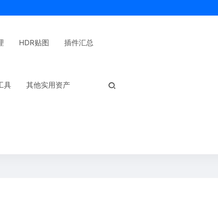
理
HDR贴图
插件汇总
热门标签：
工具
其他实用资产