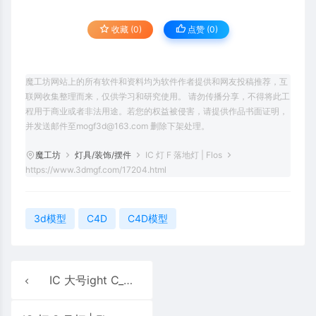
收藏 (0)
点赞 (
0
)
魔工坊网站上的所有软件和资料均为软件作者提供和网友投稿推荐，互
联网收集整理而来，仅供学习和研究使用。 请勿传播分享，不得将此工
程用于商业或者非法用途。若您的权益被侵害，请提供作品书面证明，
并发送邮件至mogf3d@163.com 删除下架处理。
魔工坊
灯具/装饰/摆件
IC 灯 F 落地灯 | Flos
https://www.3dmgf.com/17204.html
3d模型
C4D
C4D模型
IC 大号ight C_W 1 | Flos