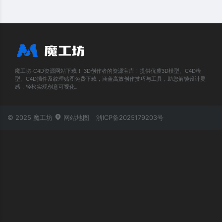
魔工坊-C4D资源网站下载！ 3D创作者的资源宝库！提供优质3D模型、C4D模
型、C4D插件及纹理贴图免费下载，涵盖高效创作技巧与工具，助您解锁设计灵
感，轻松实现创意可视化。
© 2025 魔工坊
网站地图
浙ICP备2025179203号
账号登录