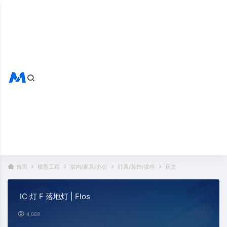
搜索全站
热门标签：
首页
模型工程
室内/家具/办公
灯具/装饰/摆件
正文
IC 灯 F 落地灯 | Flos
4,069