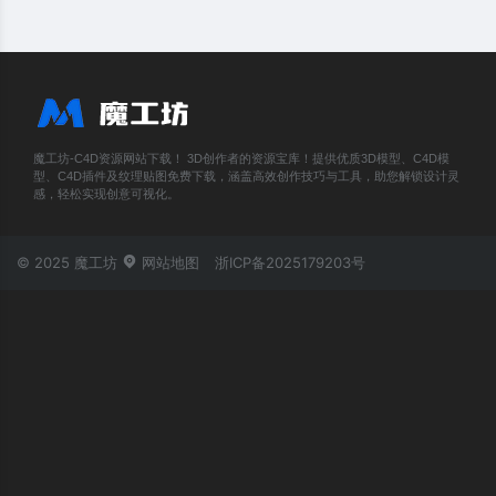
魔工坊-C4D资源网站下载！ 3D创作者的资源宝库！提供优质3D模型、C4D模
型、C4D插件及纹理贴图免费下载，涵盖高效创作技巧与工具，助您解锁设计灵
感，轻松实现创意可视化。
© 2025 魔工坊
网站地图
浙ICP备2025179203号
账号登录