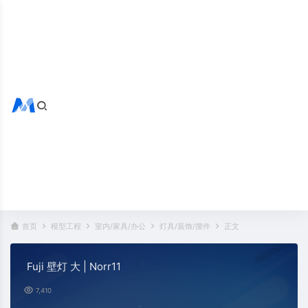
搜索全站
热门标签：
首页
模型工程
室内/家具/办公
灯具/装饰/摆件
正文
Fuji 壁灯 大 | Norr11
7,410