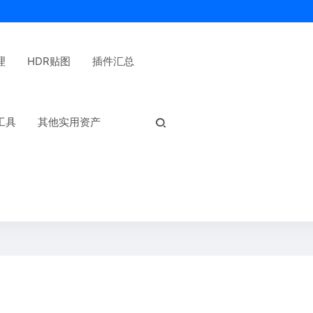
理
HDR贴图
插件汇总
热门标签：
工具
其他实用资产