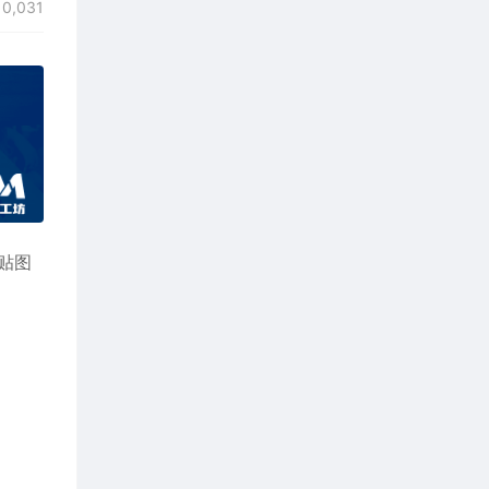
0,031
及贴图