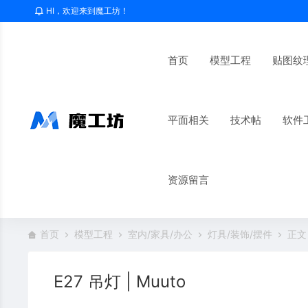
HI，欢迎来到魔工坊！
首页
模型工程
贴图纹
平面相关
技术帖
软件
资源留言
首页
模型工程
室内/家具/办公
灯具/装饰/摆件
正文
E27 吊灯 | Muuto