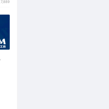
7,889
包