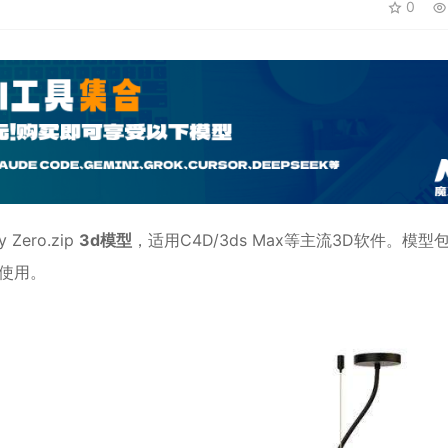
0
y Zero.zip
3d模型
，适用
C4D
/3ds Max等主流3D软件。模型
辑使用。