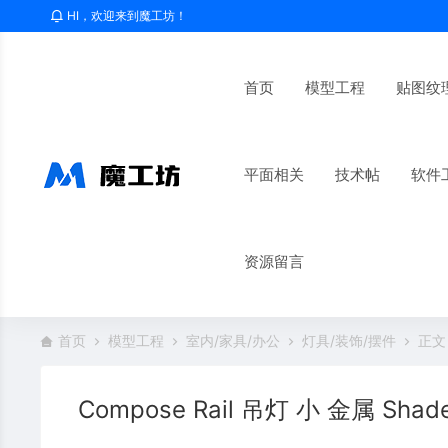
HI，欢迎来到魔工坊！
首页
模型工程
贴图纹
平面相关
技术帖
软件
资源留言
首页
模型工程
室内/家具/办公
灯具/装饰/摆件
正文
Compose Rail 吊灯 小 金属 Shade 