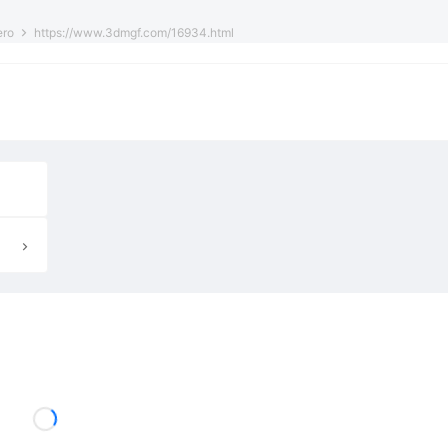
ero
https://www.3dmgf.com/16934.html