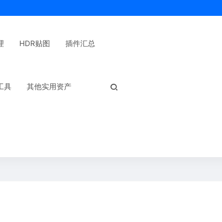
理
HDR贴图
插件汇总
热门标签：
工具
其他实用资产