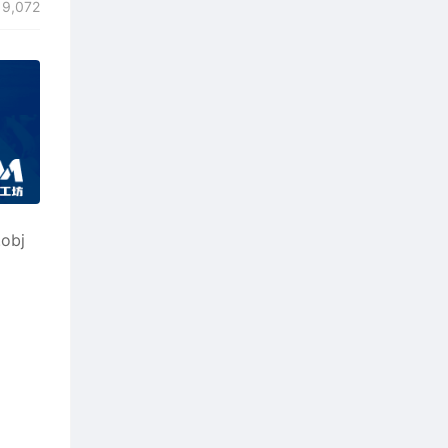
9,072
obj