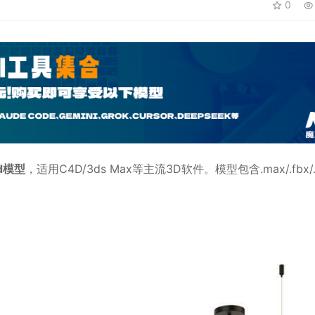
0
d模型
，适用
C4D
/3ds Max等主流3D软件。模型包含.max/.fbx/.