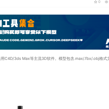
0
适用
C4D
/3ds Max等主流3D软件。模型包含.max/.fbx/.obj格