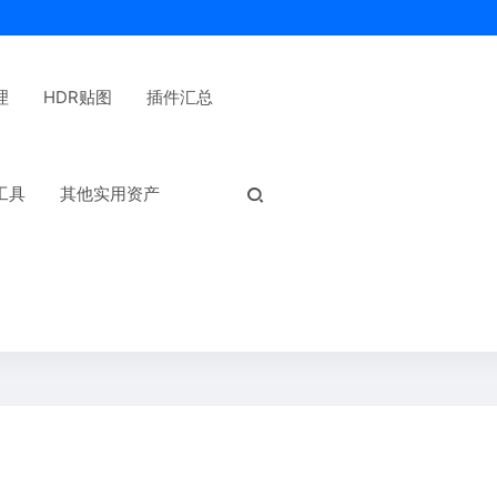
理
HDR贴图
插件汇总
热门标签：
工具
其他实用资产