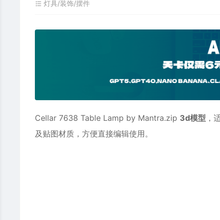
灯具/装饰/摆件
Cellar 7638 Table Lamp by Mantra.zip
3d模型
，
及贴图材质，方便直接编辑使用。