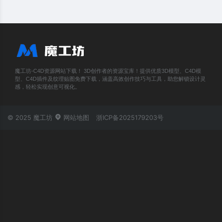
魔工坊-C4D资源网站下载！ 3D创作者的资源宝库！提供优质3D模型、C4D模
型、C4D插件及纹理贴图免费下载，涵盖高效创作技巧与工具，助您解锁设计灵
感，轻松实现创意可视化。
© 2025 魔工坊
网站地图
浙ICP备2025179203号
账号登录