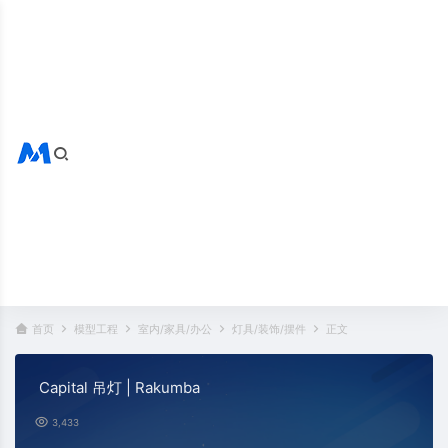
搜索全站
热门标签：
首页
模型工程
室内/家具/办公
灯具/装饰/摆件
正文
Capital 吊灯 | Rakumba
3,433