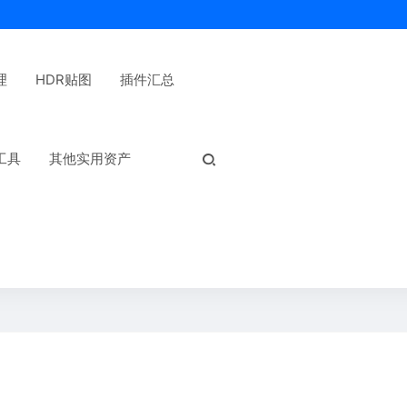
理
HDR贴图
插件汇总
热门标签：
工具
其他实用资产