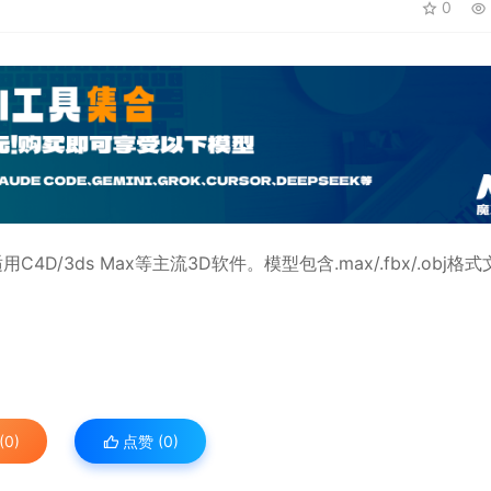
0
适用
C4D
/3ds Max等主流3D软件。模型包含.max/.fbx/.obj格
0)
点赞 (
0
)