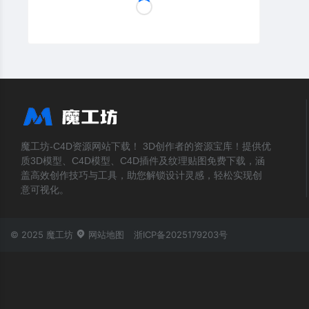
魔工坊-C4D资源网站下载！ 3D创作者的资源宝库！提供优
质3D模型、C4D模型、C4D插件及纹理贴图免费下载，涵
盖高效创作技巧与工具，助您解锁设计灵感，轻松实现创
意可视化。
© 2025 魔工坊
网站地图
浙ICP备2025179203号
账号登录