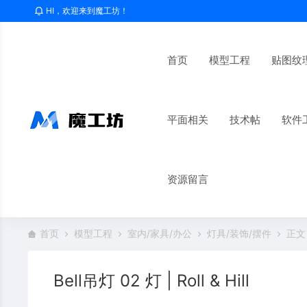
HI，欢迎来到魔工坊！
首页
模型工程
贴图纹
平面相关
技术帖
软件
资源留言
首页
模型工程
室内/家具/办公
灯具/装饰/摆件
正文
Bell吊灯 02 灯 | Roll & Hill