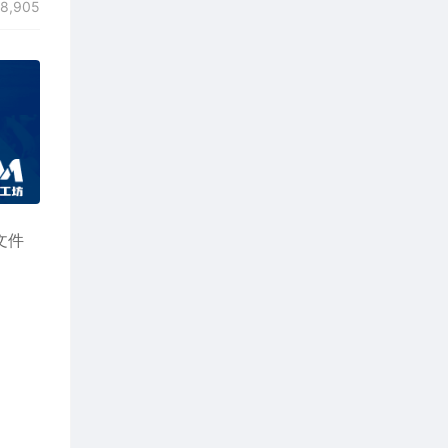
8,905
式文件