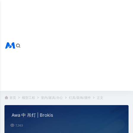
搜索全站
热门标签：
首页
模型工程
室内/家具/办公
灯具/装饰/摆件
正文
Awa 中 吊灯 | Brokis
7,263