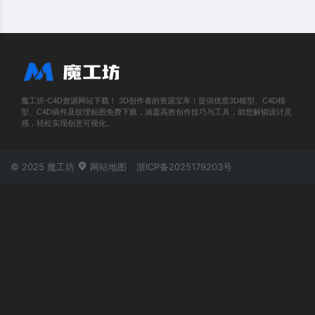
魔工坊-C4D资源网站下载！ 3D创作者的资源宝库！提供优质3D模型、C4D模
型、C4D插件及纹理贴图免费下载，涵盖高效创作技巧与工具，助您解锁设计灵
感，轻松实现创意可视化。
© 2025 魔工坊
网站地图
浙ICP备2025179203号
账号登录