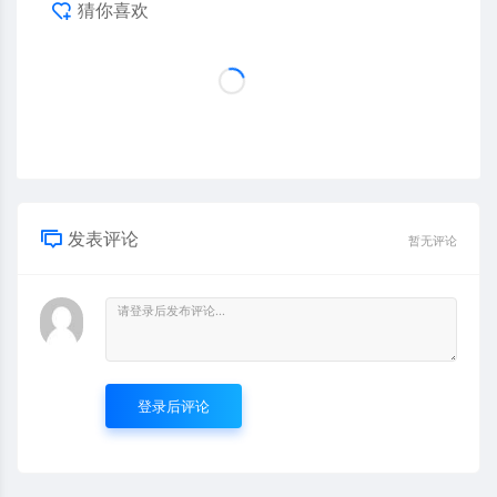
猜你喜欢
发表评论
暂无评论
登录后评论