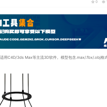
0
适用
C4D
/3ds Max等主流3D软件。模型包含.max/.fbx/.obj