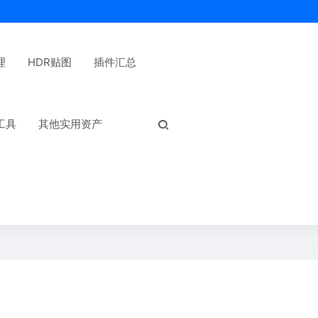
理
HDR贴图
插件汇总
热门标签：
工具
其他实用资产