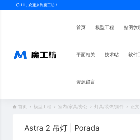
HI，欢迎来到魔工坊！
首页
模型工程
贴图纹
平面相关
技术帖
软件
资源留言
首页
模型工程
室内/家具/办公
灯具/装饰/摆件
正文
Astra 2 吊灯 | Porada