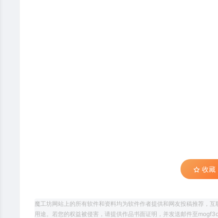
收藏 (
魔工坊网站上的所有软件和资料均为软件作者提供和网友投稿推荐，互
用途。若您的权益被侵害，请提供作品书面证明，并发送邮件至mogf3d@