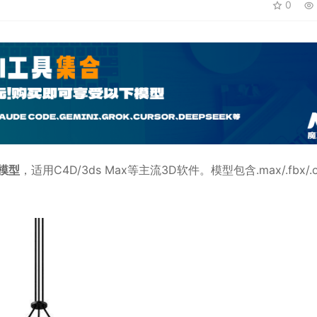
0
d模型
，适用
C4D
/3ds Max等主流3D软件。模型包含.max/.fbx/.