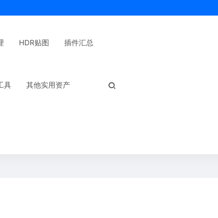
理
HDR贴图
插件汇总
热门标签：
工具
其他实用资产