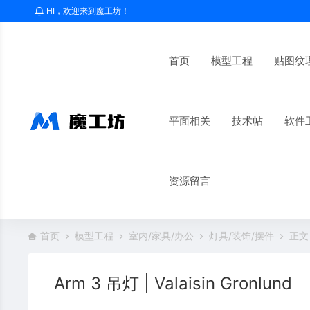
HI，欢迎来到魔工坊！
首页
模型工程
贴图纹
平面相关
技术帖
软件
资源留言
首页
模型工程
室内/家具/办公
灯具/装饰/摆件
正文
Arm 3 吊灯 | Valaisin Gronlund