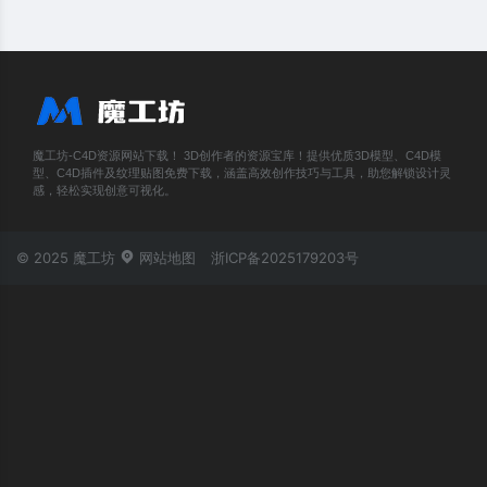
魔工坊-C4D资源网站下载！ 3D创作者的资源宝库！提供优质3D模型、C4D模
型、C4D插件及纹理贴图免费下载，涵盖高效创作技巧与工具，助您解锁设计灵
感，轻松实现创意可视化。
© 2025 魔工坊
网站地图
浙ICP备2025179203号
账号登录