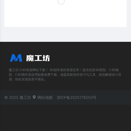
魔工坊-C4D资源网站下载！ 3D创作者的资源宝库！提供优质3D模型、C4D模
型、C4D插件及纹理贴图免费下载，涵盖高效创作技巧与工具，助您解锁设计灵
感，轻松实现创意可视化。
© 2025 魔工坊
网站地图
浙ICP备2025179203号
账号登录