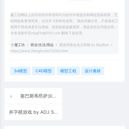
魔工坊网站上的所有软件和资料均为软件作者提供和网友投稿推荐，互
联网收集整理而来，仅供学习和研究使用。 请勿传播分享，不得将此工
程用于商业或者非法用途。若您的权益被侵害，请提供作品书面证明，
并发送邮件至mogf3d@163.com 删除下架处理。
魔工坊
商业/生活/用品
圆形双桥金色太阳镜 by RayBan
https://www.3dmgf.com/15200.html
3d模型
C4D模型
模型工程
设计素材
塞巴斯蒂昂萨尔加多金色书籍 by Taschen
井字棋游戏 by ADJ Style