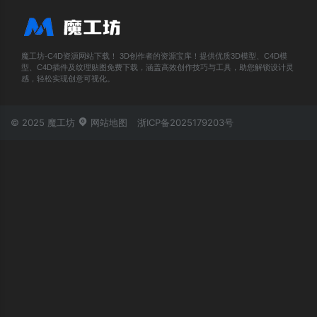
魔工坊-C4D资源网站下载！ 3D创作者的资源宝库！提供优质3D模型、C4D模
型、C4D插件及纹理贴图免费下载，涵盖高效创作技巧与工具，助您解锁设计灵
感，轻松实现创意可视化。
© 2025 魔工坊
网站地图
浙ICP备2025179203号
账号登录
忘记密码？