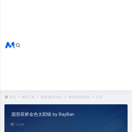
搜索全站
热门标签：
首页
模型工程
室内/家具/办公
商业/生活/用品
正文
圆形双桥金色太阳镜 by RayBan
11,209