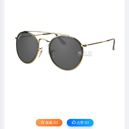
收藏 (0)
点赞 (
0
)