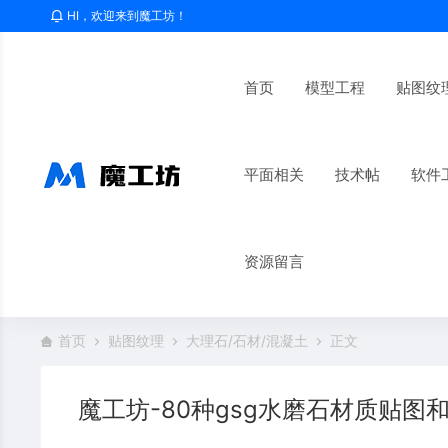
HI，欢迎来到魔工坊！
首页
模型工程
贴图纹
平面相关
技术帖
软件
资源留言
首页
贴图纹理
大理石/石材/混凝土
正文
魔工坊-80种gsg水磨石材质贴图