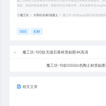
魔工坊网站上的所有软件和资料均为软件作者提供和网友投稿推荐，互
用途。若您的权益被侵害，请提供作品书面证明，并发送邮件至mogf3d@
魔工坊
大理石/石材/混凝土
魔工坊-80种gsg水磨石材质贴图
GSG
石材
魔工坊-100款无缝石膏材质贴图4K高清
魔工坊-10款GSG白色陶土材质贴图
相关文章