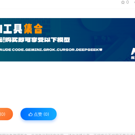
0
0)
点赞 (
0
)