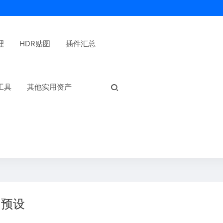
理
HDR贴图
插件汇总
热门标签：
工具
其他实用资产
和预设