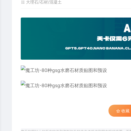
大理石/石材/混凝土
收藏 (