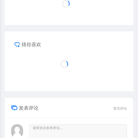
猜你喜欢
发表评论
暂无评论