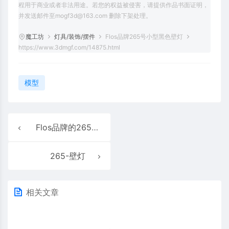
程用于商业或者非法用途。若您的权益被侵害，请提供作品书面证明，
并发送邮件至mogf3d@163.com 删除下架处理。
魔工坊
灯具/装饰/摆件
Flos品牌265号小型黑色壁灯
https://www.3dmgf.com/14875.html
模型
Flos品牌的265壁灯
265-壁灯
相关文章