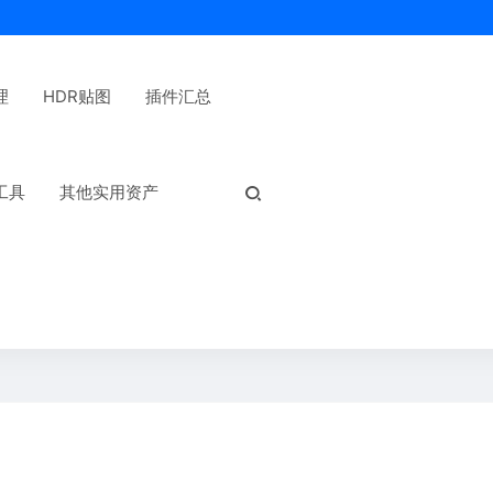
理
HDR贴图
插件汇总
热门标签：
工具
其他实用资产