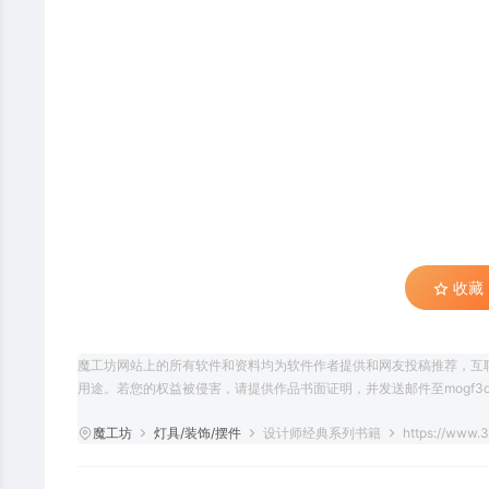
收藏 (
魔工坊网站上的所有软件和资料均为软件作者提供和网友投稿推荐，互
用途。若您的权益被侵害，请提供作品书面证明，并发送邮件至mogf3d@
魔工坊
灯具/装饰/摆件
设计师经典系列书籍
https://www.