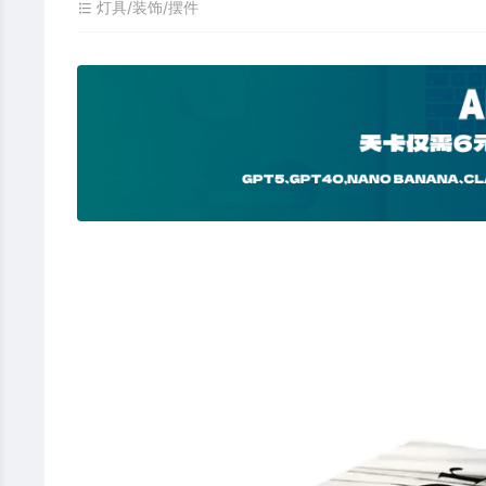
灯具/装饰/摆件