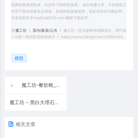
联网收集整理而来，仅供学习和研究使用。 请勿传播分享，不得将此工
程用于商业或者非法用途。若您的权益被侵害，请提供作品书面证明，
并发送邮件至mogf3d@163.com 删除下架处理。
魔工坊
室内/家居/公共
魔工坊 – 意式极简伸缩梳妆台：带灯镜
+ 斗柜一体的卧室收纳美学
https://www.3dmgf.com/14086.html
模型
魔工坊-餐饮椅_意大利_住宿与餐饮套餐
魔工坊 – 黑白大理石错位边几
相关文章