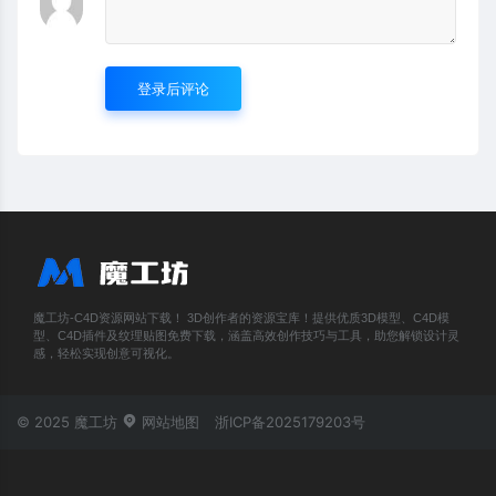
登录后评论
魔工坊-C4D资源网站下载！ 3D创作者的资源宝库！提供优质3D模型、C4D模
型、C4D插件及纹理贴图免费下载，涵盖高效创作技巧与工具，助您解锁设计灵
感，轻松实现创意可视化。
© 2025 魔工坊
网站地图
浙ICP备2025179203号