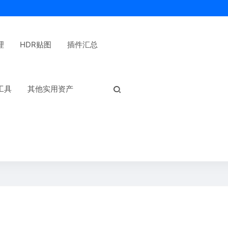
理
HDR贴图
插件汇总
热门标签：
工具
其他实用资产