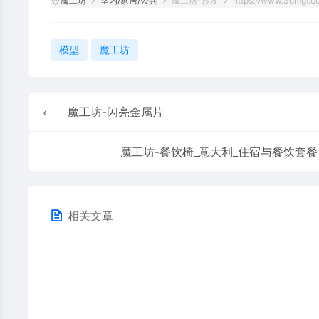
魔工坊
室内/家居/公共
魔工坊-沙发
https://www.3dmgf.c
模型
魔工坊
魔工坊-闪亮金属片
魔工坊-餐饮椅_意大利_住宿与餐饮套餐
相关文章