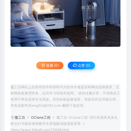
收藏 (0)
点赞 (
0
)
魔工坊网站上的所有软件和资料均为软件作者提供和网友投稿推荐，互
联网收集整理而来，仅供学习和研究使用。 请勿传播分享，不得将此工
程用于商业或者非法用途。若您的权益被侵害，请提供作品书面证明，
并发送邮件至mogf3d@163.com 删除下架处理。
魔工坊
OCtane工程
魔工坊-Octane工程-无叶风扇床具床头
柜台灯书籍装饰画窗帘木质地板地毯墙面背景
https://www.3dmgf.com/13948.html