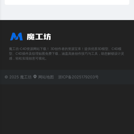
魔工坊-C4D资源网站下载！ 3D创作者的资源宝库！提供优质3D模型、C4D模
型、C4D插件及纹理贴图免费下载，涵盖高效创作技巧与工具，助您解锁设计灵
感，轻松实现创意可视化。
© 2025 魔工坊
网站地图
浙ICP备2025179203号
账号登录