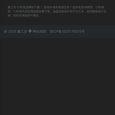
魔工坊-C4D资源网站下载！ 3D创作者的资源宝库！提供优质3D模型、C4D模
型、C4D插件及纹理贴图免费下载，涵盖高效创作技巧与工具，助您解锁设计灵
感，轻松实现创意可视化。
© 2025 魔工坊
网站地图
浙ICP备2025179203号
账号登录
忘记密码？
立即登录