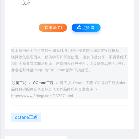
收藏 (1)
点赞 (
0
)
魔工坊网站上的所有软件和资料均为软件作者提供和网友投稿推荐，互
联网收集整理而来，仅供学习和研究使用。 请勿传播分享，不得将此工
程用于商业或者非法用途。若您的权益被侵害，请提供作品书面证明，
并发送邮件至mogf3d@163.com 删除下架处理。
魔工坊
OCtane工程
魔工坊-Octane工程-OC渲染工程含xier
品牌数码配件金色奖杯红色奖牌品牌丝带金属底座
https://www.3dmgf.com/13737.html
octane工程