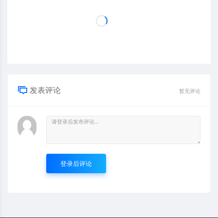
发表评论
暂无评论
登录后评论