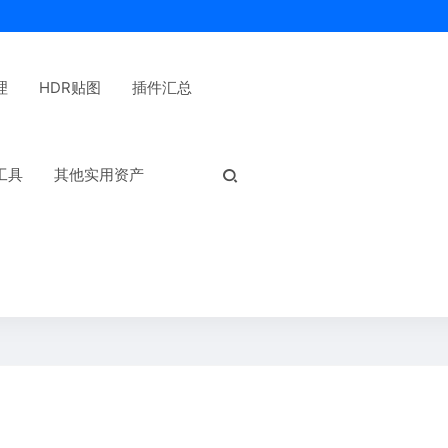
理
HDR贴图
插件汇总
热门标签：
工具
其他实用资产