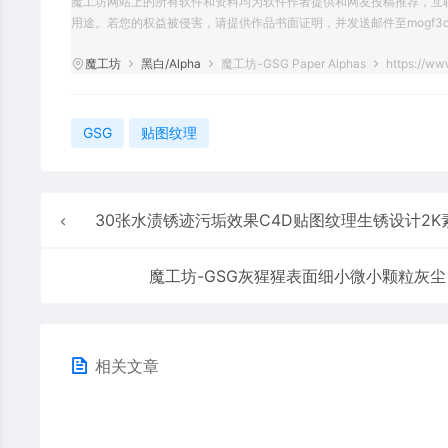
魔工坊网站上的所有软件和资料均为软件作者提供和网友投稿推荐，互
用途。若您的权益被侵害，请提供作品书面证明，并发送邮件至mogf3d@
魔工坊
黑白/Alpha
魔工坊-GSG Paper Alphas
https://ww
GSG
贴图纹理
30张水渍锈迹污垢效果C4D贴图纹理生锈设计2K素材污渍渗漏深
魔工坊-GSG灰猩猩表面细小微小颗粒灰尘
相关文章