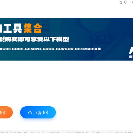
0
0)
点赞 (
0
)