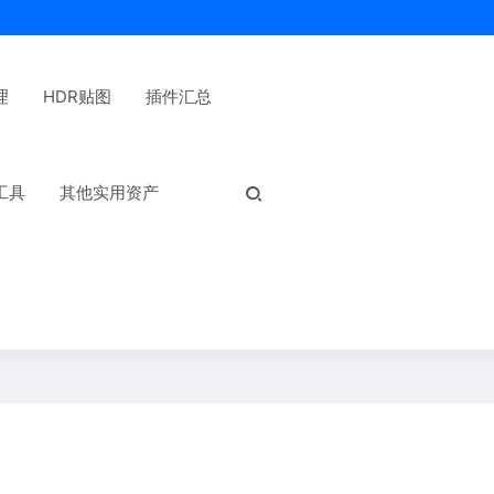
理
HDR贴图
插件汇总
热门标签：
工具
其他实用资产