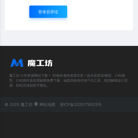
登录后评论
魔工坊-C4D资源网站下载！ 3D创作者的资源宝库！提供优质3D模型、C4D模
型、C4D插件及纹理贴图免费下载，涵盖高效创作技巧与工具，助您解锁设计灵
感，轻松实现创意可视化。
© 2025 魔工坊
网站地图
浙ICP备2025179203号