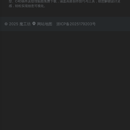
型、C4D插件及纹理贴图免费下载，涵盖高效创作技巧与工具，助您解锁设计灵
感，轻松实现创意可视化。
© 2025 魔工坊
网站地图
浙ICP备2025179203号
账号登录
忘记密码？
立即登录