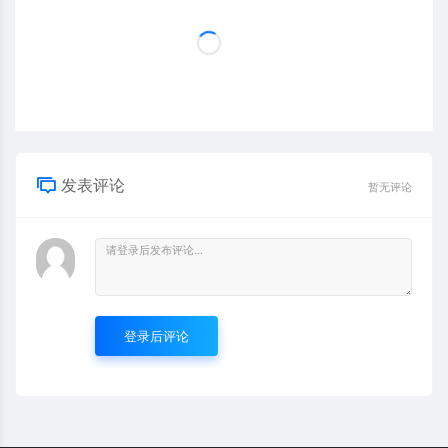
发表评论
暂无评论
登录后评论