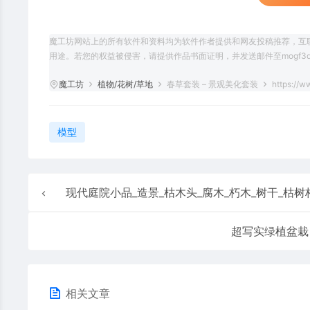
魔工坊网站上的所有软件和资料均为软件作者提供和网友投稿推荐，互
用途。若您的权益被侵害，请提供作品书面证明，并发送邮件至mogf3d@
魔工坊
植物/花树/草地
春草套装 – 景观美化套装
https://w
模型
现代庭院小品_造景_枯木头_腐木_朽木_树干_枯树杆_木材_木柴_
超写实绿植盆栽
相关文章