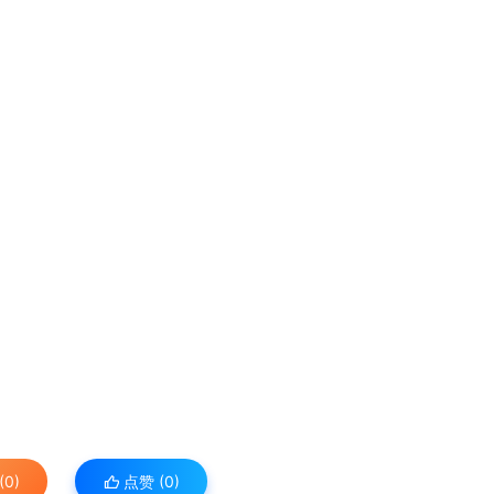
0)
点赞 (
0
)