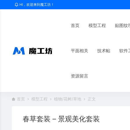
HI，欢迎来到魔工坊！
首页
模型工程
贴图纹
平面相关
技术帖
软件
资源留言
首页
模型工程
植物/花树/草地
正文
春草套装 – 景观美化套装