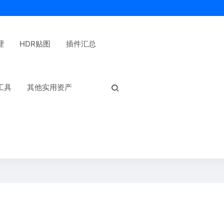
理
HDR贴图
插件汇总
热门标签：
工具
其他实用资产