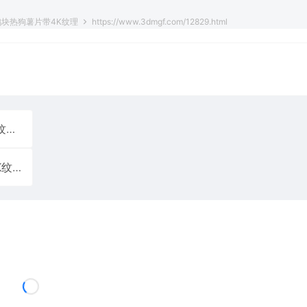
鸡块热狗薯片带4K纹理
https://www.3dmgf.com/12829.html
图
高写实鹦鹉鸟类动物3D模型鹦鹉鸟类动物皮毛解剖带8K纹理