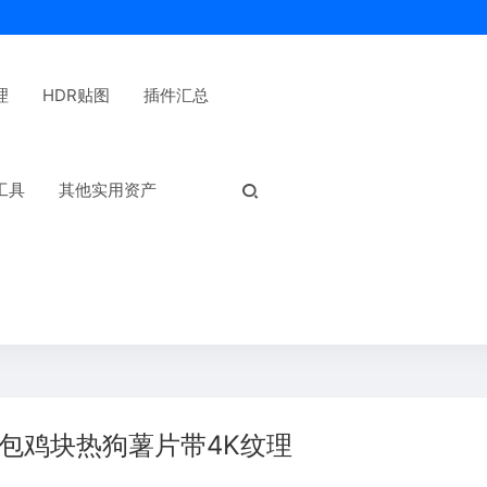
理
HDR贴图
插件汇总
热门标签：
工具
其他实用资产
包鸡块热狗薯片带4K纹理